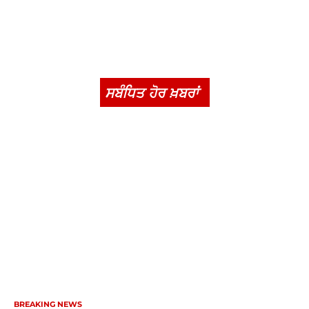
ਸਬੰਧਿਤ ਹੋਰ ਖ਼ਬਰਾਂ
BREAKING NEWS