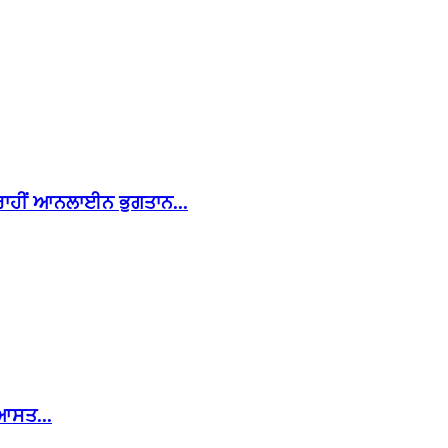
ਰਾਹੀਂ ਆਨਲਾਈਨ ਭੁਗਤਾਨ...
ਿਆਸਤ...