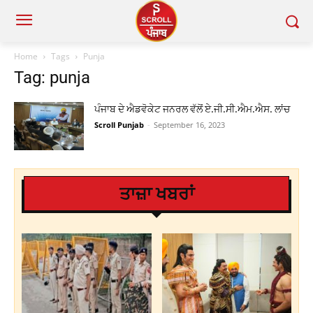
Home
Tags
Punja
Tag: punja
ਪੰਜਾਬ ਦੇ ਐਡਵੋਕੇਟ ਜਨਰਲ ਵੱਲੋਂ ਏ.ਜੀ.ਸੀ.ਐਮ.ਐਸ. ਲਾਂਚ
Scroll Punjab
-
September 16, 2023
ਤਾਜ਼ਾ ਖਬਰਾਂ