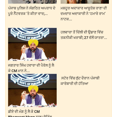
ਪੰਜਾਬ ਪੁਲਿਸ ਨੇ ਸੰਗਠਿਤ ਅਪਰਾਧ ਦੇ
ਮਸ਼ਹੂਰ ਅਦਾਕਾਰ ਆਸ਼ੂਤੋਸ਼ ਰਾਣਾ ਦੀ
ਪੂਰੇ ਨੈੱਟਵਰਕ ’ਤੇ ਕੀਤਾ ਵਾਰ;...
ਦਮਦਾਰ ਅਦਾਕਾਰੀ ਨੇ ‘ਹਮਾਰੇ ਰਾਮ’
ਨਾਟਕ...
ਹਲਵਾਰਾ ਤੋਂ ਦਿੱਲੀ ਦੀ ਉਡਾਣ ਵਿੱਚ
ਤਕਨੀਕੀ ਖਰਾਬੀ; 27 ਵੱਲੋਂ ਯਾਤਰਾ...
ਜਗਤਾਰ ਸਿੰਘ ਹਵਾਰਾ ਦੀ ਪੈਰੋਲ ਨੂੰ ਲੈ
ਕੇ CM ਮਾਨ ਨੇ...
ਸਟੋਰ ਵਿੱਚ ਲੁੱਟ ਦੌਰਾਨ ਪੰਜਾਬੀ
ਕਾਰੋਬਾਰੀ ਦੀ ਹੱਤਿਆ
ਡੀਏ ਦੀ ਮੰਗ ਨੂੰ ਲੈ ਕੇ CM
Bhagwant Mann ਨਾਲ ਮੀਟਿੰਗ...