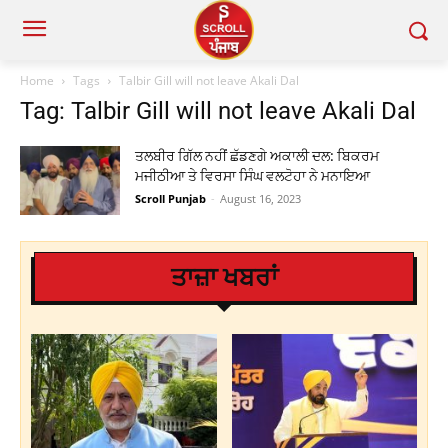
Home
Tags
Talbir Gill will not leave Akali Dal
Tag: Talbir Gill will not leave Akali Dal
ਤਲਬੀਰ ਗਿੱਲ ਨਹੀਂ ਛੱਡਣਗੇ ਅਕਾਲੀ ਦਲ: ਬਿਕਰਮ
ਮਜੀਠੀਆ ਤੇ ਵਿਰਸਾ ਸਿੰਘ ਵਲਟੋਹਾ ਨੇ ਮਨਾਇਆ
Scroll Punjab
-
August 16, 2023
ਤਾਜ਼ਾ ਖਬਰਾਂ