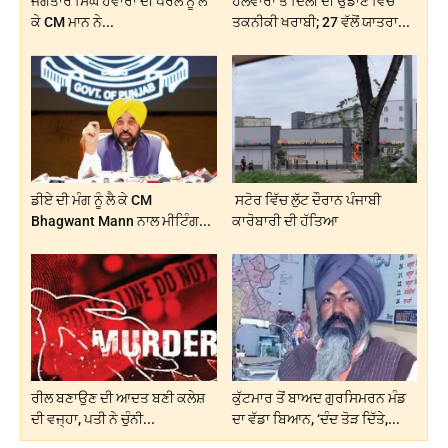
ਜਗਤਾਰ ਸਿੰਘ ਹਵਾਰਾ ਦੀ ਪੈਰੋਲ ਨੂੰ ਲੈ
ਹਲਵਾਰਾ ਤੋਂ ਦਿੱਲੀ ਦੀ ਉਡਾਣ ਵਿੱਚ
ਕੇ CM ਮਾਨ ਨੇ...
ਤਕਨੀਕੀ ਖਰਾਬੀ; 27 ਵੱਲੋਂ ਯਾਤਰਾ...
ਡੀਏ ਦੀ ਮੰਗ ਨੂੰ ਲੈ ਕੇ CM
ਸਟੋਰ ਵਿੱਚ ਲੁੱਟ ਦੌਰਾਨ ਪੰਜਾਬੀ
Bhagwant Mann ਨਾਲ ਮੀਟਿੰਗ...
ਕਾਰੋਬਾਰੀ ਦੀ ਹੱਤਿਆ
ਰੀਲ ਬਣਾਉਣ ਦੀ ਆਦਤ ਬਣੀ ਕਲੇਸ਼
ਕੁੱਟਮਾਰ ਤੋਂ ਬਾਅਦ ਗੁਰਸਿਮਰਨ ਮੰਡ
ਦੀ ਵਜ੍ਹਾ, ਪਤੀ ਨੇ ਚੁੰਨੀ...
ਦਾ ਵੱਡਾ ਬਿਆਨ, ‘ਦੰਦ ਤੋੜ ਦਿੱਤੇ,...