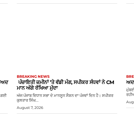
BREAKING NEWS
BRE
ਬਾਅਦ
ਪੰਚਾਇਤੀ ਜ਼ਮੀਨਾਂ ’ਤੇ ਵੱਡੀ ਮੰਗ, ਸਪੀਕਰ ਸੰਧਵਾਂ ਨੇ CM
ਅਦਾ
ਮਾਨ ਅੱਗੇ ਰੱਖਿਆ ਮੁੱਦਾ
ਮੁੰਬ
ਰਹੀਆ
ਆ ਗਈ
ਅੱਜ ਪੰਜਾਬ ਵਿਧਾਨ ਸਭਾ ਦੇ ਮਾਨਸੂਨ ਸੈਸ਼ਨ ਦਾ ਪੰਜਵਾਂ ਦਿਨ ਹੈ। ਸਪੀਕਰ
ਕੁਲਤਾਰ ਸਿੰਘ...
Augu
August 7, 2026