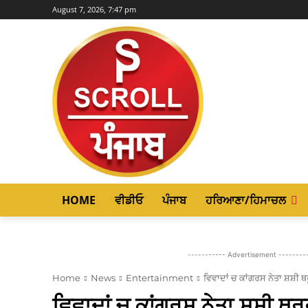
August 7, 2026, 7:47 pm
HOME
ਵੀਡੀਓ
ਪੰਜਾਬ
ਹਰਿਆਣਾ/ਹਿਮਾਚਲ
----------- Advertisement --------
Home
News
Entertainment
ਵਿਵਾਦਾਂ ਚ ਕਾਂਗਰਸ ਨੇਤਾ ਸ਼ਸ਼ੀ ਥ
ਵਿਵਾਦਾਂ ਚ ਕਾਂਗਰਸ ਨੇਤਾ ਸ਼ਸ਼ੀ ਥ