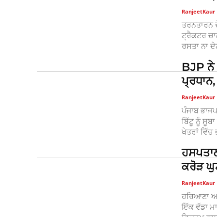
RanjeetKaur
ਤਰਨਤਾਰਨ ਦ
ਟ੍ਰੈਕਟਰ ਚਾਲ
ਰਸਤਾ ਨਾ ਦੇ
BJP ਨੇ 
ਪ੍ਰਧਾਨ,
RanjeetKaur
ਪੰਜਾਬ ਭਾਜਪ
ਬਿੱਟੂ ਨੂੰ 
ਖੇਤਰਾਂ ਵਿੱਚ
ਹਸਪਤਾਲ
ਕਰੋੜ ਘੁ
RanjeetKaur
ਹਰਿਆਣਾ ਅਤੇ
ਇੱਕ ਵੱਡਾ ਮ