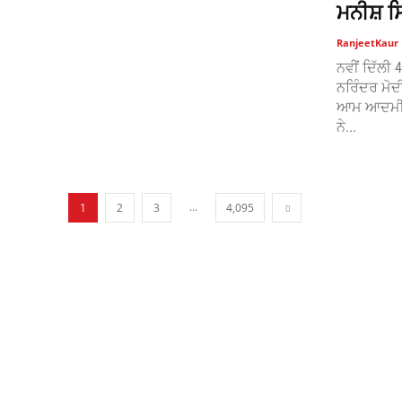
ਮਨੀਸ਼ 
RanjeetKaur
ਨਵੀਂ ਦਿੱਲੀ
ਨਰਿੰਦਰ ਮੋਦ
ਆਮ ਆਦਮੀ ਪਾ
ਨੇ...
...
1
2
3
4,095