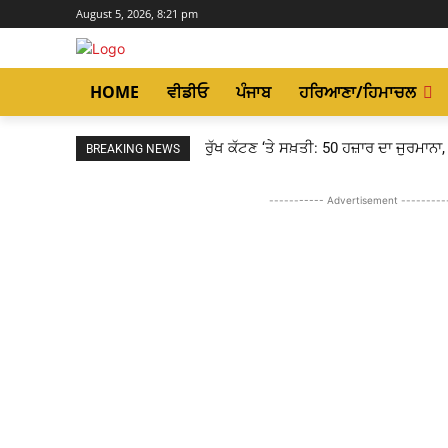
August 5, 2026, 8:21 pm
HOME
ਵੀਡੀਓ
ਪੰਜਾਬ
ਹਰਿਆਣਾ/ਹਿਮਾਚਲ
ਰੁੱਖ ਕੱਟਣ ‘ਤੇ ਸਖ਼ਤੀ: 50 ਹਜ਼ਾਰ ਦਾ ਜੁਰਮਾਨਾ,
BREAKING NEWS
----------- Advertisement ---------