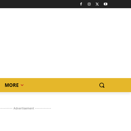
MORE
--------- Advertisement -----------