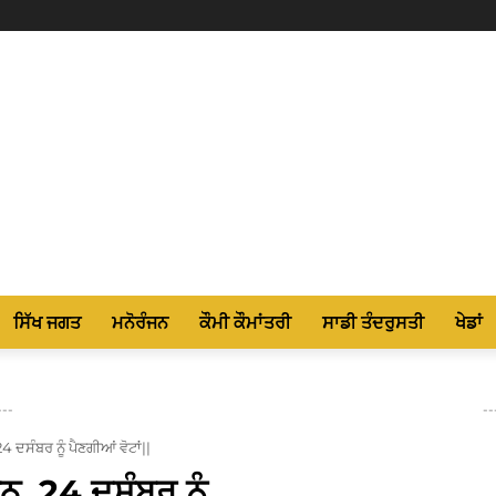
ਸਿੱਖ ਜਗਤ
ਮਨੋਰੰਜਨ
ਕੌਮੀ ਕੌਮਾਂਤਰੀ
ਸਾਡੀ ਤੰਦਰੁਸਤੀ
ਖੇਡਾਂ
---
--
 ਦਸੰਬਰ ਨੂੰ ਪੈਣਗੀਆਂ ਵੋਟਾਂ||
ਨ, 24 ਦਸੰਬਰ ਨੂੰ