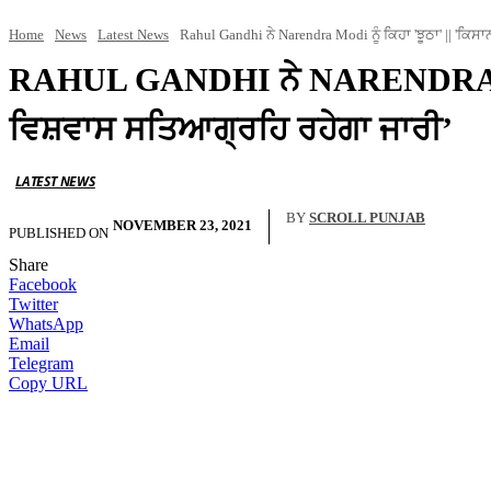
Home
News
Latest News
Rahul Gandhi ਨੇ Narendra Modi ਨੂੰ ਕਿਹਾ 'ਝੂਠਾ' || 'ਕਿਸਾਨਾਂ
RAHUL GANDHI ਨੇ NARENDRA MODI ਨ
ਵਿਸ਼ਵਾਸ ਸਤਿਆਗ੍ਰਹਿ ਰਹੇਗਾ ਜਾਰੀ’
LATEST NEWS
BY
SCROLL PUNJAB
NOVEMBER 23, 2021
PUBLISHED ON
Share
Facebook
Twitter
WhatsApp
Email
Telegram
Copy URL