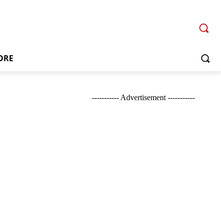
ORE
----------- Advertisement -----------