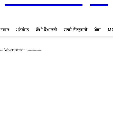
ਖ ਜਗਤ
ਮਨੋਰੰਜਨ
ਕੌਮੀ ਕੌਮਾਂਤਰੀ
ਸਾਡੀ ਤੰਦਰੁਸਤੀ
ਖੇਡਾਂ
M
--- Advertisement -----------