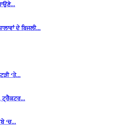
ਾਉਣੇ...
ਾਵਾਂ ਦੇ ਬਿਜਲੀ...
ੜੀ ‘ਤੇ...
ਟ੍ਰੈਕਟਰ...
ੇ ‘ਚ...