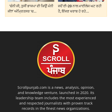
‘ਚੰਨੀ ਜੀ, ਤੁਸੀਂ ਭਾਜਪਾ ਦੀ ਕਿਉਂ ਮੰਨੀ
ਜਦੋਂ ਈ-20 ਨਾਲ ਮਾਈਲੇਜ ਘਟ ਰਹੀ
ਜੀ?’ ਅੰਮ੍ਰਿਤਸਰ ‘ਚ...
ਹੈ, ਇੰਜਣ ਖਰਾਬ ਹੋ ਰਹੇ...
Scrollpunjab.com is a news, analysis, opinion,
and knowledge venture, launched in 2020. Its
leadership team includes the most experienced
and respected journalists with proven track
records in the finest news organizations.