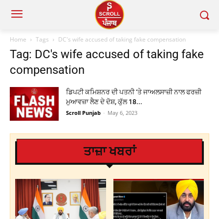
Home
Tags
DC's wife accused of taking fake compensation
Tag: DC's wife accused of taking fake
compensation
ਡਿਪਟੀ ਕਮਿਸ਼ਨਰ ਦੀ ਪਤਨੀ ‘ਤੇ ਜਾਅਲਸਾਜ਼ੀ ਨਾਲ ਫਰਜ਼ੀ
ਮੁਆਵਜ਼ਾ ਲੈਣ ਦੇ ਦੋਸ਼, ਕੁੱਲ 18...
Scroll Punjab
-
May 6, 2023
ਤਾਜ਼ਾ ਖਬਰਾਂ