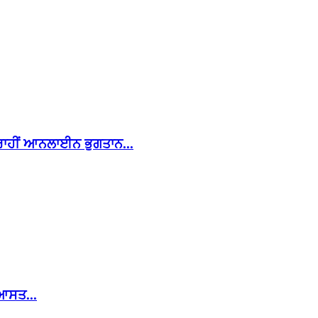
ਰਾਹੀਂ ਆਨਲਾਈਨ ਭੁਗਤਾਨ...
ਿਆਸਤ...