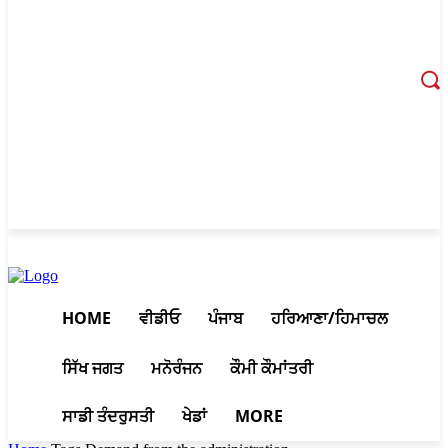
August 8, 2026, 2:53 pm
HOME
ਵੀਡੀਓ
ਪੰਜਾਬ
ਹਰਿਆਣਾ/ਹਿਮਾਚਲ
ਸਿੱਖ ਜਗਤ
ਮਨੋਰੰਜਨ
ਕੌਮੀ ਕੌਮਾਂਤਰੀ
ਸਾਡੀ ਤੰਦਰੁਸਤੀ
ਖੇਡਾਂ
MORE