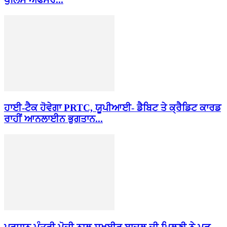
ਹਾਈ-ਟੈਕ ਹੋਵੇਗਾ PRTC, ਯੂਪੀਆਈ- ਡੈਬਿਟ ਤੇ ਕ੍ਰੈਡਿਟ ਕਾਰਡ
ਰਾਹੀਂ ਆਨਲਾਈਨ ਭੁਗਤਾਨ...