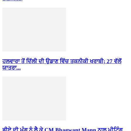
ਹਲਵਾਰਾ ਤੋਂ ਦਿੱਲੀ ਦੀ ਉਡਾਣ ਵਿੱਚ ਤਕਨੀਕੀ ਖਰਾਬੀ; 27 ਵੱਲੋਂ
ਯਾਤਰਾ...
ਡੀਏ ਦੀ ਮੰਗ ਨੂੰ ਲੈ ਕੇ CM Bhagwant Mann ਨਾਲ ਮੀਟਿੰਗ...