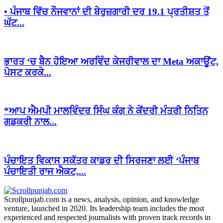
• ਪੰਜਾਬ ਵਿੱਚ ਨੌਜਵਾਨਾਂ ਦੀ ਬੇਰੁਜ਼ਗਾਰੀ ਦਰ 19.1 ਪ੍ਰਤੀਸ਼ਤ ਤੋਂ
ਘੱਟ...
ਭਾਰਤ ‘ਚ ਬੈਨ ਹੋਇਆ ਅਰਵਿੰਦ ਕੇਜਰੀਵਾਲ ਦਾ Meta ਅਕਾਊਂਟ,
ਪੋਸਟ ਕਰਕੇ...
*ਆਪ ਐਮਪੀ ਮਾਲਵਿੰਦਰ ਸਿੰਘ ਕੰਗ ਨੇ ਕੇਂਦਰੀ ਮੰਤਰੀ ਨਿਤਿਨ
ਗਡਕਰੀ ਨਾਲ...
ਪੰਚਾਇਤ ਵਿਕਾਸ ਸਕੱਤਰ ਕਾਡਰ ਦੀ ਸਿਰਜਣਾ ਲਈ ‘ਪੰਜਾਬ
ਪੰਚਾਇਤੀ ਰਾਜ ਐਕਟ,...
Scrollpunjab.com is a news, analysis, opinion, and knowledge
venture, launched in 2020. Its leadership team includes the most
experienced and respected journalists with proven track records in