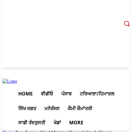
August 7, 2026, 4:40 am
HOME
ਵੀਡੀਓ
ਪੰਜਾਬ
ਹਰਿਆਣਾ/ਹਿਮਾਚਲ
ਸਿੱਖ ਜਗਤ
ਮਨੋਰੰਜਨ
ਕੌਮੀ ਕੌਮਾਂਤਰੀ
ਸਾਡੀ ਤੰਦਰੁਸਤੀ
ਖੇਡਾਂ
MORE