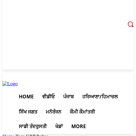
August 8, 2026, 12:35 pm
HOME
ਵੀਡੀਓ
ਪੰਜਾਬ
ਹਰਿਆਣਾ/ਹਿਮਾਚਲ
ਸਿੱਖ ਜਗਤ
ਮਨੋਰੰਜਨ
ਕੌਮੀ ਕੌਮਾਂਤਰੀ
ਸਾਡੀ ਤੰਦਰੁਸਤੀ
ਖੇਡਾਂ
MORE