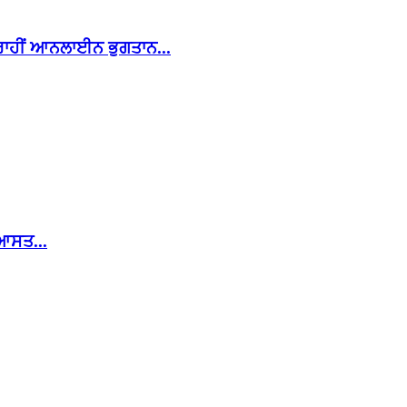
ਰਾਹੀਂ ਆਨਲਾਈਨ ਭੁਗਤਾਨ...
ਿਆਸਤ...