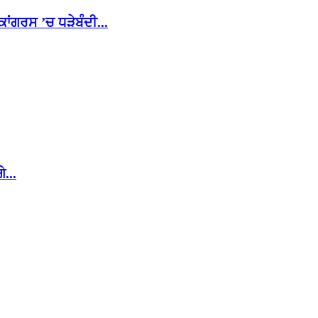
ਾਂਗਰਸ ’ਚ ਧੜੇਬੰਦੀ...
...