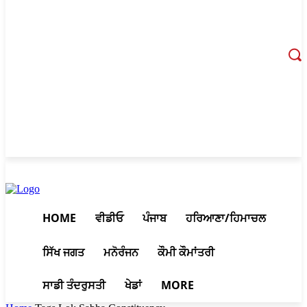
August 7, 2026, 11:24 pm
HOME
ਵੀਡੀਓ
ਪੰਜਾਬ
ਹਰਿਆਣਾ/ਹਿਮਾਚਲ
ਸਿੱਖ ਜਗਤ
ਮਨੋਰੰਜਨ
ਕੌਮੀ ਕੌਮਾਂਤਰੀ
ਸਾਡੀ ਤੰਦਰੁਸਤੀ
ਖੇਡਾਂ
MORE