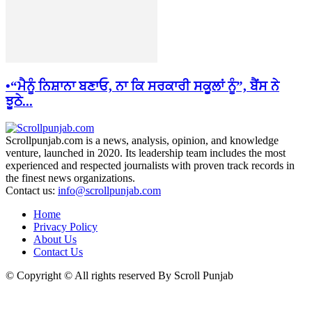
•“ਮੈਨੂੰ ਨਿਸ਼ਾਨਾ ਬਣਾਓ, ਨਾ ਕਿ ਸਰਕਾਰੀ ਸਕੂਲਾਂ ਨੂੰ”, ਬੈਂਸ ਨੇ
ਝੂਠੇ...
Scrollpunjab.com is a news, analysis, opinion, and knowledge
venture, launched in 2020. Its leadership team includes the most
experienced and respected journalists with proven track records in
the finest news organizations.
Contact us:
info@scrollpunjab.com
Home
Privacy Policy
About Us
Contact Us
© Copyright © All rights reserved By Scroll Punjab