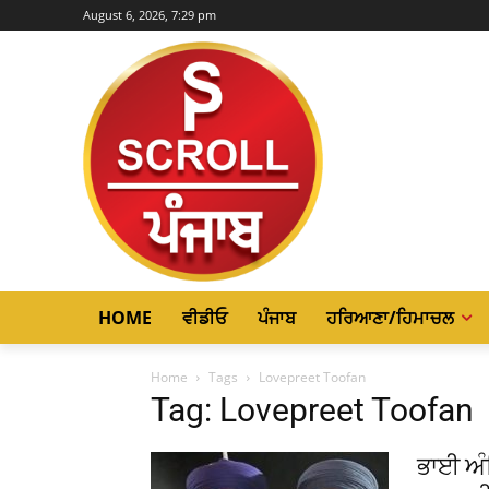
August 6, 2026, 7:29 pm
HOME
ਵੀਡੀਓ
ਪੰਜਾਬ
ਹਰਿਆਣਾ/ਹਿਮਾਚਲ
Home
Tags
Lovepreet Toofan
Tag: Lovepreet Toofan
ਭਾਈ ਅੰਮ