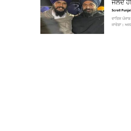
ਜਲਦ ਹੀ
Scroll Punja
ਵਾਰਿਸ ਪੰਜਾਬ 
ਜਾਵੇਗਾ। ਅਜਨ