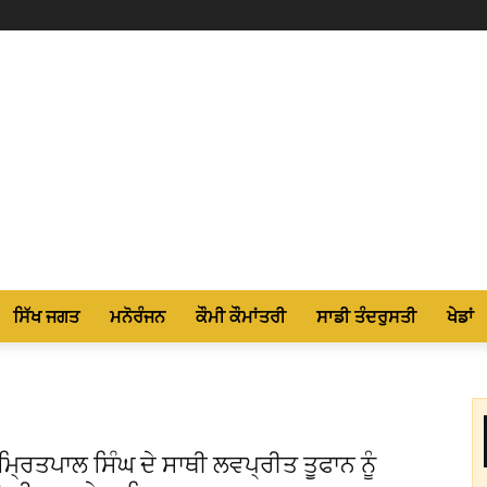
ਸਿੱਖ ਜਗਤ
ਮਨੋਰੰਜਨ
ਕੌਮੀ ਕੌਮਾਂਤਰੀ
ਸਾਡੀ ਤੰਦਰੁਸਤੀ
ਖੇਡਾਂ
੍ਰਿਤਪਾਲ ਸਿੰਘ ਦੇ ਸਾਥੀ ਲਵਪ੍ਰੀਤ ਤੂਫਾਨ ਨੂੰ