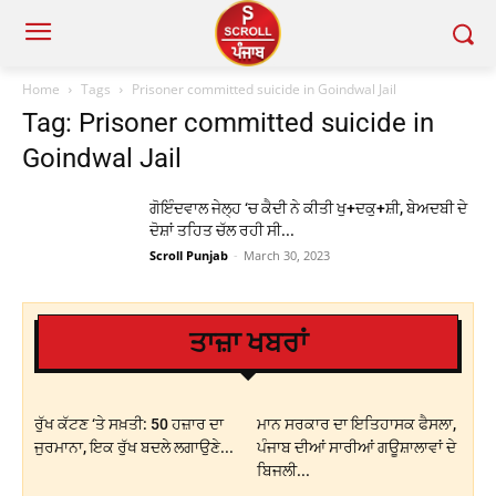
Home
Tags
Prisoner committed suicide in Goindwal Jail
Tag: Prisoner committed suicide in
Goindwal Jail
ਗੋਇੰਦਵਾਲ ਜੇਲ੍ਹ ‘ਚ ਕੈਦੀ ਨੇ ਕੀਤੀ ਖੁ+ਦਕੁ+ਸ਼ੀ, ਬੇਅਦਬੀ ਦੇ
ਦੋਸ਼ਾਂ ਤਹਿਤ ਚੱਲ ਰਹੀ ਸੀ...
Scroll Punjab
-
March 30, 2023
ਤਾਜ਼ਾ ਖਬਰਾਂ
ਰੁੱਖ ਕੱਟਣ ‘ਤੇ ਸਖ਼ਤੀ: 50 ਹਜ਼ਾਰ ਦਾ
ਮਾਨ ਸਰਕਾਰ ਦਾ ਇਤਿਹਾਸਕ ਫੈਸਲਾ,
ਜੁਰਮਾਨਾ, ਇਕ ਰੁੱਖ ਬਦਲੇ ਲਗਾਉਣੇ...
ਪੰਜਾਬ ਦੀਆਂ ਸਾਰੀਆਂ ਗਊਸ਼ਾਲਾਵਾਂ ਦੇ
ਬਿਜਲੀ...