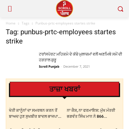
Home
Tags
Punbus-prtc-employees startes strike
Tag: punbus-prtc-employees startes
strike
ਟਰਾਂਸਪੋਰਟ ਮਹਿਕਮੇ ਦੇ ਕੱਚੇ ਮੁਲਾਜ਼ਮਾਂ ਵਲੋਂ ਅਣਮਿਥੇ ਸਮੇਂ ਦੀ
ਹੜਤਾਲ ਸ਼ੁਰੂ
Scroll Punjab
-
December 7, 2021
ਤਾਜ਼ਾ ਖਬਰਾਂ
ਖੇਤੀ ਕਾਨੂੰਨਾਂ ਦਾ ਸਮਰਥਨ ਕਰਨ ਤੋਂ
ਨਾ ਕੈਸ਼, ਨਾ ਫਰਮਾਇਸ਼: ਮੁੱਖ ਮੰਤਰੀ
ਬਾਅਦ ਹੁਣ ਸੁਖਬੀਰ ਬਾਦਲ ਭਾਜਪਾ...
ਭਗਵੰਤ ਸਿੰਘ ਮਾਨ ਨੇ 866...