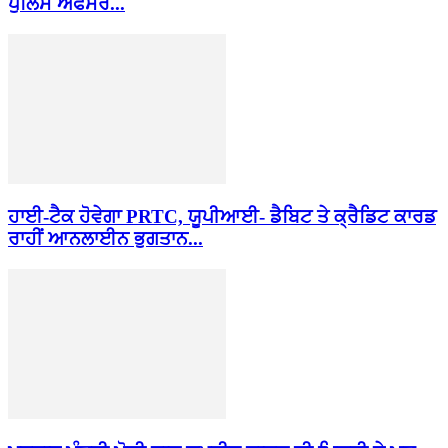
ਪੁਲਿਸ ਅਫਸਰ...
ਹਾਈ-ਟੈਕ ਹੋਵੇਗਾ PRTC, ਯੂਪੀਆਈ- ਡੈਬਿਟ ਤੇ ਕ੍ਰੈਡਿਟ ਕਾਰਡ
ਰਾਹੀਂ ਆਨਲਾਈਨ ਭੁਗਤਾਨ...