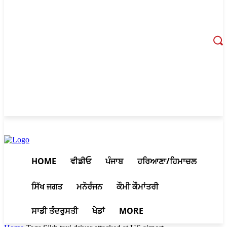
August 9, 2026, 4:05 am
HOME
ਵੀਡੀਓ
ਪੰਜਾਬ
ਹਰਿਆਣਾ/ਹਿਮਾਚਲ
ਸਿੱਖ ਜਗਤ
ਮਨੋਰੰਜਨ
ਕੌਮੀ ਕੌਮਾਂਤਰੀ
ਸਾਡੀ ਤੰਦਰੁਸਤੀ
ਖੇਡਾਂ
MORE