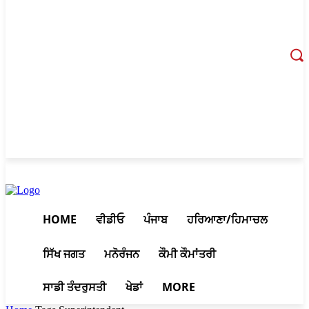
August 10, 2026, 8:40 am
HOME
ਵੀਡੀਓ
ਪੰਜਾਬ
ਹਰਿਆਣਾ/ਹਿਮਾਚਲ
ਸਿੱਖ ਜਗਤ
ਮਨੋਰੰਜਨ
ਕੌਮੀ ਕੌਮਾਂਤਰੀ
ਸਾਡੀ ਤੰਦਰੁਸਤੀ
ਖੇਡਾਂ
MORE