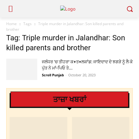
Home
Tags
Triple murder in Jalandhar: Son killed parents and
brother
Tag: Triple murder in Jalandhar: Son
killed parents and brother
ਜਲੰਧਰ ‘ਚ ਤੀਹਰਾ ਕ+ਤ+ਲਕਾਂਡ: ਜਾਇਦਾਦ ਦੇ ਝਗੜੇ ਨੂੰ ਲੈ ਕੇ
ਪੁੱਤ ਨੇ ਮਾਂ-ਪਿਓ ਤੇ...
Scroll Punjab
-
October 20, 2023
ਤਾਜ਼ਾ ਖਬਰਾਂ