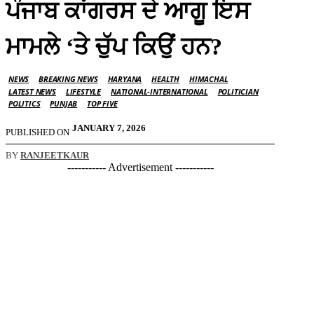
ਪੰਜਾਬ ਕਾਂਗਰਸ ਦੇ ਆਗੂ ਇਸ
ਮਾਮਲੇ ‘ਤੇ ਚੁੱਪ ਕਿਉਂ ਹਨ?
NEWS
BREAKING NEWS
HARYANA
HEALTH
HIMACHAL
LATEST NEWS
LIFESTYLE
NATIONAL-INTERNATIONAL
POLITICIAN
POLITICS
PUNJAB
TOP FIVE
JANUARY 7, 2026
PUBLISHED ON
BY
RANJEETKAUR
----------- Advertisement -----------