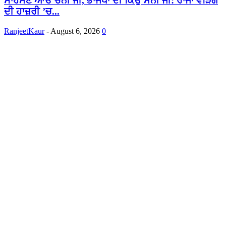
ਸਾਹਮਣੇ ਆਓ ਚੰਨੀ ਜੀ, ਭਾਜਪਾ ਦੀ ਕਿਉਂ ਮੰਨੀ ਜੀ: ਰਾਜਾ ਵੜਿੰਗ
ਦੀ ਹਾਜ਼ਰੀ ’ਚ...
RanjeetKaur
-
August 6, 2026
0