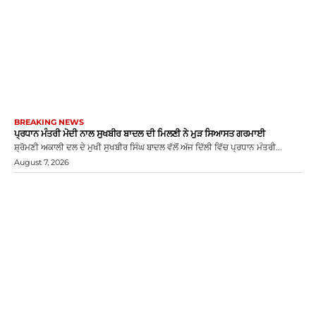
BREAKING NEWS
ਪ੍ਰਧਾਨ ਮੰਤਰੀ ਮੋਦੀ ਨਾਲ ਸੁਖਬੀਰ ਬਾਦਲ ਦੀ ਮਿਲਣੀ ਨੇ ਮੁੜ ਸਿਆਸਤ ਗਰਮਾਈ
ਸ਼੍ਰੋਮਣੀ ਅਕਾਲੀ ਦਲ ਦੇ ਮੁਖੀ ਸੁਖਬੀਰ ਸਿੰਘ ਬਾਦਲ ਵੱਲੋਂ ਅੱਜ ਦਿੱਲੀ ਵਿੱਚ ਪ੍ਰਧਾਨ ਮੰਤਰੀ...
August 7, 2026