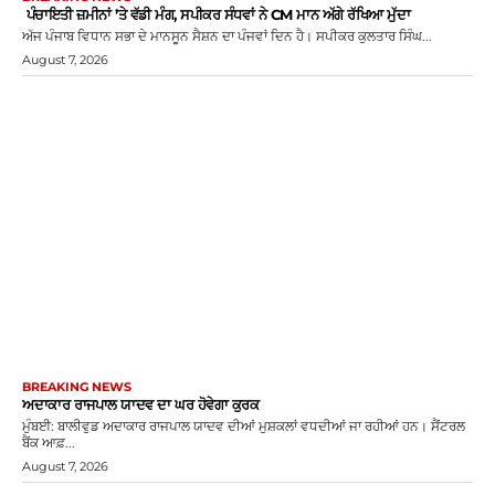
ਪੰਚਾਇਤੀ ਜ਼ਮੀਨਾਂ ’ਤੇ ਵੱਡੀ ਮੰਗ, ਸਪੀਕਰ ਸੰਧਵਾਂ ਨੇ CM ਮਾਨ ਅੱਗੇ ਰੱਖਿਆ ਮੁੱਦਾ
ਅੱਜ ਪੰਜਾਬ ਵਿਧਾਨ ਸਭਾ ਦੇ ਮਾਨਸੂਨ ਸੈਸ਼ਨ ਦਾ ਪੰਜਵਾਂ ਦਿਨ ਹੈ। ਸਪੀਕਰ ਕੁਲਤਾਰ ਸਿੰਘ...
August 7, 2026
BREAKING NEWS
ਅਦਾਕਾਰ ਰਾਜਪਾਲ ਯਾਦਵ ਦਾ ਘਰ ਹੋਵੇਗਾ ਕੁਰਕ
ਮੁੰਬਈ: ਬਾਲੀਵੁਡ ਅਦਾਕਾਰ ਰਾਜਪਾਲ ਯਾਦਵ ਦੀਆਂ ਮੁਸ਼ਕਲਾਂ ਵਧਦੀਆਂ ਜਾ ਰਹੀਆਂ ਹਨ। ਸੈਂਟਰਲ
ਬੈਂਕ ਆਫ਼...
August 7, 2026