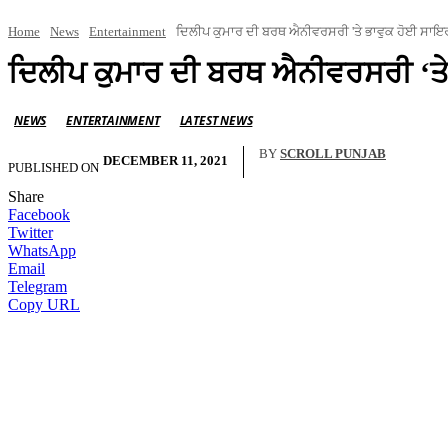
Home
News
Entertainment
ਦਿਲੀਪ ਕੁਮਾਰ ਦੀ ਬਰਥ ਐਨੀਵਰਸਰੀ 'ਤੇ ਭਾਵੁਕ ਹੋਈ ਸਾਇਰ
ਦਿਲੀਪ ਕੁਮਾਰ ਦੀ ਬਰਥ ਐਨੀਵਰਸਰੀ ‘ਤੇ
NEWS
ENTERTAINMENT
LATEST NEWS
BY
SCROLL PUNJAB
DECEMBER 11, 2021
PUBLISHED ON
Share
Facebook
Twitter
WhatsApp
Email
Telegram
Copy URL