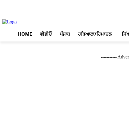
August 8, 2026, 6:40 pm
HOME
ਵੀਡੀਓ
ਪੰਜਾਬ
ਹਰਿਆਣਾ/ਹਿਮਾਚਲ
ਸਿੱ
----------- Adver