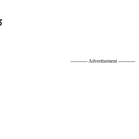
ਲ
----------- Advertisement -----------