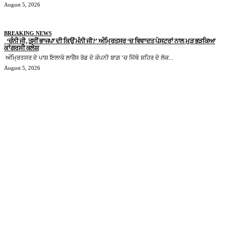
August 5, 2026
BREAKING NEWS
‘ਚੰਨੀ ਜੀ, ਤੁਸੀਂ ਭਾਜਪਾ ਦੀ ਕਿਉਂ ਮੰਨੀ ਜੀ?’ ਅੰਮ੍ਰਿਤਸਰ ‘ਚ ਵਿਵਾਦਤ ਪੋਸਟਰਾਂ ਨਾਲ ਮੁੜ ਭੜਕਿਆ
ਕਾਂਗਰਸੀ ਕਲੇਸ਼
ਅੰਮ੍ਰਿਤਸਰ ਦੇ ਪਾਸ਼ ਇਲਾਕੇ ਲਾਰੈਂਸ ਰੋਡ ਦੇ ਕੰਪਨੀ ਬਾਗ਼ ‘ਚ ਜਿੱਥੇ ਸ਼ਹਿਰ ਦੇ ਲੋਕ...
August 5, 2026