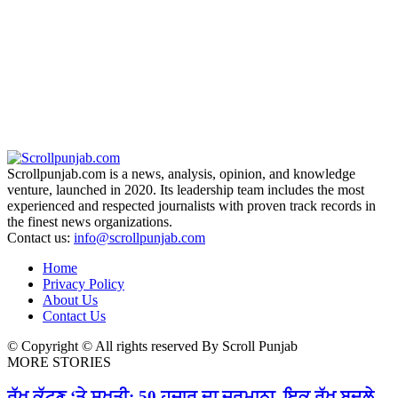
Scrollpunjab.com is a news, analysis, opinion, and knowledge
venture, launched in 2020. Its leadership team includes the most
experienced and respected journalists with proven track records in
the finest news organizations.
Contact us:
info@scrollpunjab.com
Home
Privacy Policy
About Us
Contact Us
© Copyright © All rights reserved By Scroll Punjab
MORE STORIES
ਰੁੱਖ ਕੱਟਣ ‘ਤੇ ਸਖ਼ਤੀ: 50 ਹਜ਼ਾਰ ਦਾ ਜੁਰਮਾਨਾ, ਇਕ ਰੁੱਖ ਬਦਲੇ