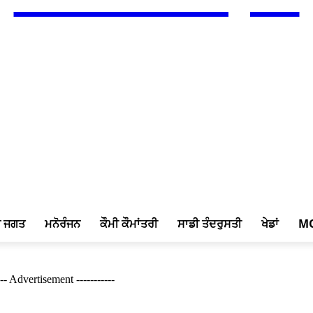
ਖ ਜਗਤ
ਮਨੋਰੰਜਨ
ਕੌਮੀ ਕੌਮਾਂਤਰੀ
ਸਾਡੀ ਤੰਦਰੁਸਤੀ
ਖੇਡਾਂ
M
--- Advertisement -----------