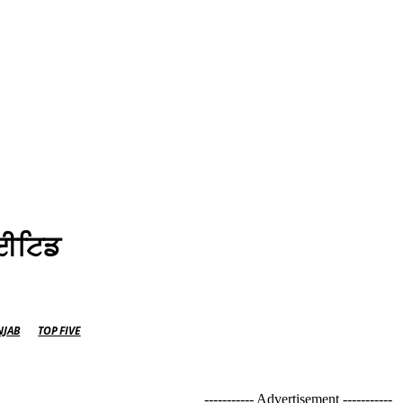
ਾਈਟਿਡ
NJAB
TOP FIVE
----------- Advertisement -----------