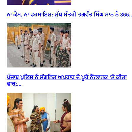
ਨਾ ਕੈਸ਼, ਨਾ ਫਰਮਾਇਸ਼: ਮੁੱਖ ਮੰਤਰੀ ਭਗਵੰਤ ਸਿੰਘ ਮਾਨ ਨੇ 866..
ਪੰਜਾਬ ਪੁਲਿਸ ਨੇ ਸੰਗਠਿਤ ਅਪਰਾਧ ਦੇ ਪੂਰੇ ਨੈੱਟਵਰਕ ’ਤੇ ਕੀਤਾ
ਵਾਰ;...