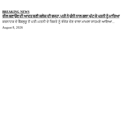
BREAKING NEWS
ਰੀਲ ਬਣਾਉਣ ਦੀ ਆਦਤ ਬਣੀ ਕਲੇਸ਼ ਦੀ ਵਜ੍ਹਾ, ਪਤੀ ਨੇ ਚੁੰਨੀ ਨਾਲ ਗਲਾ ਘੁੱਟ ਕੇ ਪਤਨੀ ਨੂੰ ਮਾਰਿਆ
ਕਰਨਾਟਕ ਦੇ ਬੈਂਗਲੁਰੂ ਤੋਂ ਪਤੀ-ਪਤਨੀ ਦੇ ਰਿਸ਼ਤੇ ਨੂੰ ਝੰਜੋੜ ਦੇਣ ਵਾਲਾ ਮਾਮਲਾ ਸਾਹਮਣੇ ਆਇਆ...
August 8, 2026