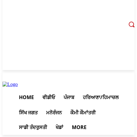
August 7, 2026, 6:37 pm
HOME
ਵੀਡੀਓ
ਪੰਜਾਬ
ਹਰਿਆਣਾ/ਹਿਮਾਚਲ
ਸਿੱਖ ਜਗਤ
ਮਨੋਰੰਜਨ
ਕੌਮੀ ਕੌਮਾਂਤਰੀ
ਸਾਡੀ ਤੰਦਰੁਸਤੀ
ਖੇਡਾਂ
MORE