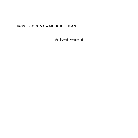
TAGS
CORONA WARRIOR
KISAN
----------- Advertisement -----------