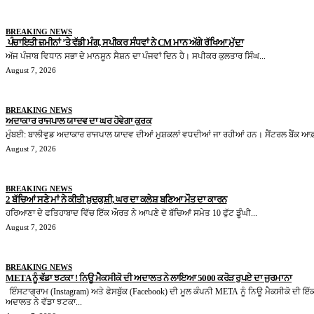
BREAKING NEWS
ਪੰਚਾਇਤੀ ਜ਼ਮੀਨਾਂ ’ਤੇ ਵੱਡੀ ਮੰਗ, ਸਪੀਕਰ ਸੰਧਵਾਂ ਨੇ CM ਮਾਨ ਅੱਗੇ ਰੱਖਿਆ ਮੁੱਦਾ
ਅੱਜ ਪੰਜਾਬ ਵਿਧਾਨ ਸਭਾ ਦੇ ਮਾਨਸੂਨ ਸੈਸ਼ਨ ਦਾ ਪੰਜਵਾਂ ਦਿਨ ਹੈ। ਸਪੀਕਰ ਕੁਲਤਾਰ ਸਿੰਘ...
August 7, 2026
BREAKING NEWS
ਅਦਾਕਾਰ ਰਾਜਪਾਲ ਯਾਦਵ ਦਾ ਘਰ ਹੋਵੇਗਾ ਕੁਰਕ
ਮੁੰਬਈ: ਬਾਲੀਵੁਡ ਅਦਾਕਾਰ ਰਾਜਪਾਲ ਯਾਦਵ ਦੀਆਂ ਮੁਸ਼ਕਲਾਂ ਵਧਦੀਆਂ ਜਾ ਰਹੀਆਂ ਹਨ। ਸੈਂਟਰਲ ਬੈਂਕ ਆਫ਼
August 7, 2026
BREAKING NEWS
2 ਬੱਚਿਆਂ ਸਣੇ ਮਾਂ ਨੇ ਕੀਤੀ ਖ਼ੁਦਕੁਸ਼ੀ, ਘਰ ਦਾ ਕਲੇਸ਼ ਬਣਿਆ ਮੌਤ ਦਾ ਕਾਰਨ
ਹਰਿਆਣਾ ਦੇ ਫਤਿਹਾਬਾਦ ਵਿੱਚ ਇੱਕ ਔਰਤ ਨੇ ਆਪਣੇ ਦੋ ਬੱਚਿਆਂ ਸਮੇਤ 10 ਫੁੱਟ ਡੂੰਘੀ...
August 7, 2026
BREAKING NEWS
META ਨੂੰ ਵੱਡਾ ਝਟਕਾ ! ਨਿਊ ਮੈਕਸੀਕੋ ਦੀ ਅਦਾਲਤ ਨੇ ਲਾਇਆ 5000 ਕਰੋੜ ਰੁਪਏ ਦਾ ਜੁਰਮਾਨਾ
ਇੰਸਟਾਗ੍ਰਾਮ (Instagram) ਅਤੇ ਫੇਸਬੁੱਕ (Facebook) ਦੀ ਮੂਲ ਕੰਪਨੀ META ਨੂੰ ਨਿਊ ਮੈਕਸੀਕੋ ਦੀ ਇੱ
ਅਦਾਲਤ ਨੇ ਵੱਡਾ ਝਟਕਾ...