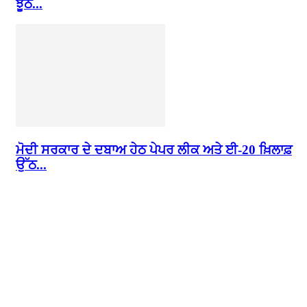
ਝੂਠੇ...
ਮੋਦੀ ਸਰਕਾਰ ਦੇ ਦਬਾਅ ਹੇਠ ਪੇਪਰ ਲੀਕ ਅਤੇ ਈ-20 ਖ਼ਿਲਾਫ਼
ਉੱਠ...