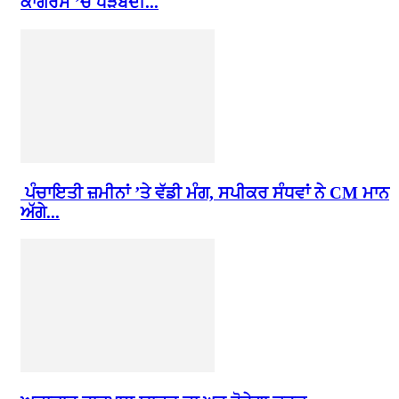
ਕਾਂਗਰਸ ’ਚ ਧੜੇਬੰਦੀ...
ਪੰਚਾਇਤੀ ਜ਼ਮੀਨਾਂ ’ਤੇ ਵੱਡੀ ਮੰਗ, ਸਪੀਕਰ ਸੰਧਵਾਂ ਨੇ CM ਮਾਨ
ਅੱਗੇ...