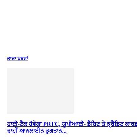
ਤਾਜ਼ਾ ਖਬਰਾਂ
ਹਾਈ-ਟੈਕ ਹੋਵੇਗਾ PRTC, ਯੂਪੀਆਈ- ਡੈਬਿਟ ਤੇ ਕ੍ਰੈਡਿਟ ਕਾਰ
ਰਾਹੀਂ ਆਨਲਾਈਨ ਭੁਗਤਾਨ...