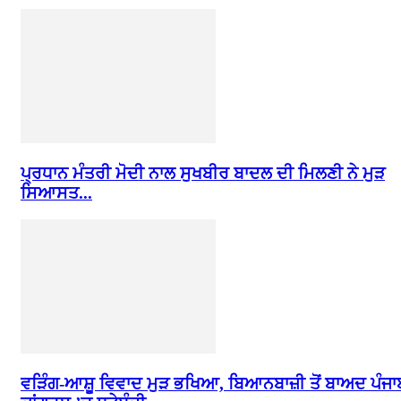
ਪ੍ਰਧਾਨ ਮੰਤਰੀ ਮੋਦੀ ਨਾਲ ਸੁਖਬੀਰ ਬਾਦਲ ਦੀ ਮਿਲਣੀ ਨੇ ਮੁੜ
ਸਿਆਸਤ...
ਵੜਿੰਗ-ਆਸ਼ੂ ਵਿਵਾਦ ਮੁੜ ਭਖਿਆ, ਬਿਆਨਬਾਜ਼ੀ ਤੋਂ ਬਾਅਦ ਪੰਜਾ