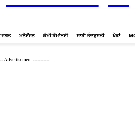
ਖ ਜਗਤ
ਮਨੋਰੰਜਨ
ਕੌਮੀ ਕੌਮਾਂਤਰੀ
ਸਾਡੀ ਤੰਦਰੁਸਤੀ
ਖੇਡਾਂ
M
--- Advertisement -----------