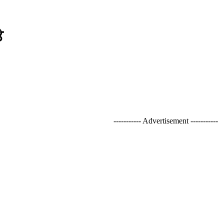
ੇ
----------- Advertisement -----------