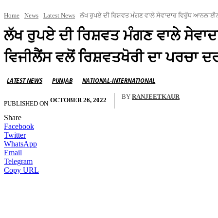
Home
News
Latest News
ਲੱਖ ਰੁਪਏ ਦੀ ਰਿਸ਼ਵਤ ਮੰਗਣ ਵਾਲੇ ਸੇਵਾਦਾਰ ਵਿਰੁੱਧ ਆਨਲਾਈ
ਲੱਖ ਰੁਪਏ ਦੀ ਰਿਸ਼ਵਤ ਮੰਗਣ ਵਾਲੇ ਸੇ
ਵਿਜੀਲੈਂਸ ਵਲੋਂ ਰਿਸ਼ਵਤਖੋਰੀ ਦਾ ਪਰਚਾ ਦ
LATEST NEWS
PUNJAB
NATIONAL-INTERNATIONAL
BY
RANJEETKAUR
OCTOBER 26, 2022
PUBLISHED ON
Share
Facebook
Twitter
WhatsApp
Email
Telegram
Copy URL