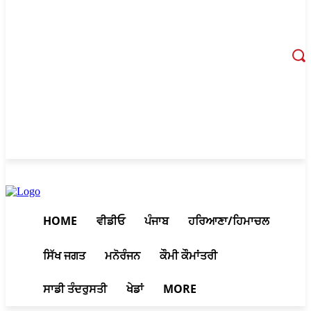
August 7, 2026, 11:19 am
HOME
ਵੀਡੀਓ
ਪੰਜਾਬ
ਹਰਿਆਣਾ/ਹਿਮਾਚਲ
ਸਿੱਖ ਜਗਤ
ਮਨੋਰੰਜਨ
ਕੌਮੀ ਕੌਮਾਂਤਰੀ
ਸਾਡੀ ਤੰਦਰੁਸਤੀ
ਖੇਡਾਂ
MORE