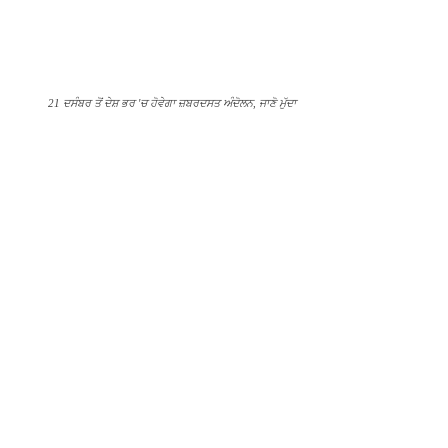
21 ਦਸੰਬਰ ਤੋਂ ਦੇਸ਼ ਭਰ 'ਚ ਹੋਵੇਗਾ ਜ਼ਬਰਦਸਤ ਅੰਦੋਲਨ, ਜਾਣੋ ਮੁੱਦਾ