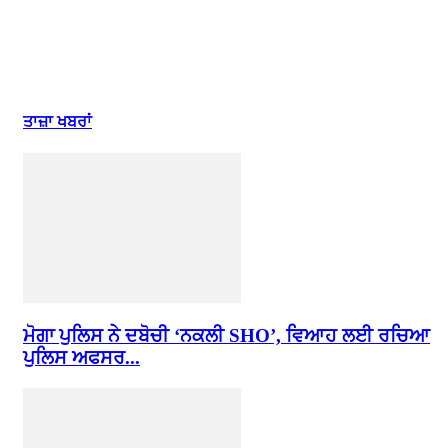
ਤਾਜ਼ਾ ਖਬਰਾਂ
ਮੋਗਾ ਪੁਲਿਸ ਨੇ ਦਬੋਚੀ ‘ਨਕਲੀ SHO’, ਵਿਆਹ ਲਈ ਰਚਿਆ
ਪੁਲਿਸ ਅਫਸਰ...