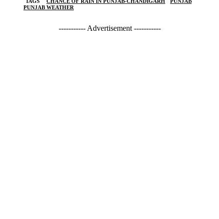
TAGS
CHANCE OF RAIN IN PUNJAB-CHANDIGARH
PUNJAB
PUNJAB WEATHER
----------- Advertisement -----------