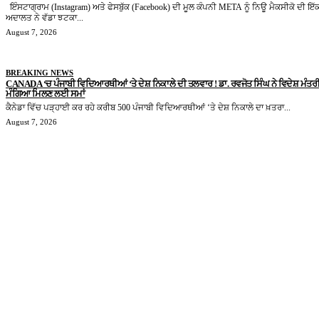
ਇੰਸਟਾਗ੍ਰਾਮ (Instagram) ਅਤੇ ਫੇਸਬੁੱਕ (Facebook) ਦੀ ਮੂਲ ਕੰਪਨੀ META ਨੂੰ ਨਿਊ ਮੈਕਸੀਕੋ ਦੀ ਇੱ
ਅਦਾਲਤ ਨੇ ਵੱਡਾ ਝਟਕਾ...
August 7, 2026
BREAKING NEWS
CANADA ‘ਚ ਪੰਜਾਬੀ ਵਿਦਿਆਰਥੀਆਂ ‘ਤੇ ਦੇਸ਼ ਨਿਕਾਲੇ ਦੀ ਤਲਵਾਰ ! ਡਾ. ਰਵਜੋਤ ਸਿੰਘ ਨੇ ਵਿਦੇਸ਼ ਮੰਤਰੀ 
ਮੰਗਿਆ ਮਿਲਣ ਲਈ ਸਮਾਂ
ਕੈਨੇਡਾ ਵਿੱਚ ਪੜ੍ਹਾਈ ਕਰ ਰਹੇ ਕਰੀਬ 500 ਪੰਜਾਬੀ ਵਿਦਿਆਰਥੀਆਂ ‘ਤੇ ਦੇਸ਼ ਨਿਕਾਲੇ ਦਾ ਖ਼ਤਰਾ...
August 7, 2026