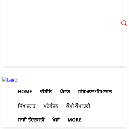
August 8, 2026, 9:45 am
HOME
ਵੀਡੀਓ
ਪੰਜਾਬ
ਹਰਿਆਣਾ/ਹਿਮਾਚਲ
ਸਿੱਖ ਜਗਤ
ਮਨੋਰੰਜਨ
ਕੌਮੀ ਕੌਮਾਂਤਰੀ
ਸਾਡੀ ਤੰਦਰੁਸਤੀ
ਖੇਡਾਂ
MORE