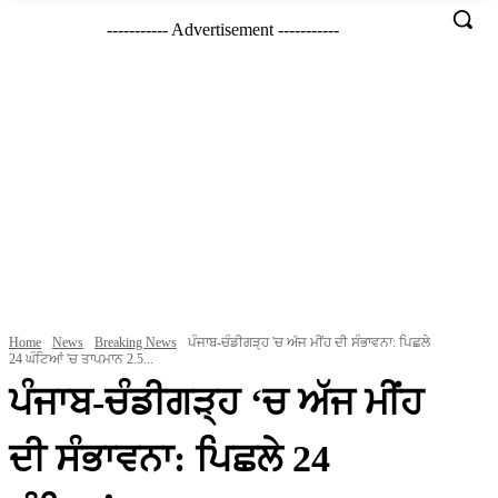
----------- Advertisement -----------
Home
News
Breaking News
ਪੰਜਾਬ-ਚੰਡੀਗੜ੍ਹ 'ਚ ਅੱਜ ਮੀਂਹ ਦੀ ਸੰਭਾਵਨਾ: ਪਿਛਲੇ
24 ਘੰਟਿਆਂ 'ਚ ਤਾਪਮਾਨ 2.5...
ਪੰਜਾਬ-ਚੰਡੀਗੜ੍ਹ ‘ਚ ਅੱਜ ਮੀਂਹ
ਦੀ ਸੰਭਾਵਨਾ: ਪਿਛਲੇ 24