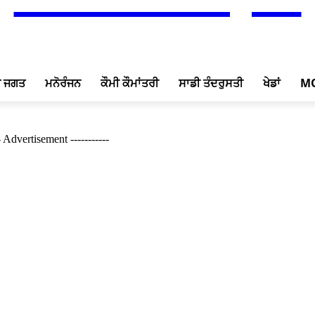
ਖ ਜਗਤ
ਮਨੋਰੰਜਨ
ਕੌਮੀ ਕੌਮਾਂਤਰੀ
ਸਾਡੀ ਤੰਦਰੁਸਤੀ
ਖੇਡਾਂ
M
-- Advertisement -----------