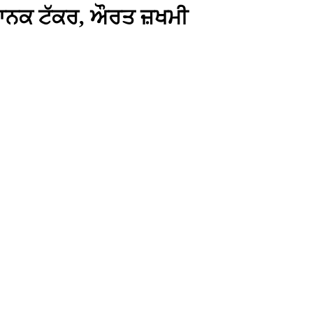
ਭਿਆਨਕ ਟੱਕਰ, ਔਰਤ ਜ਼ਖਮੀ