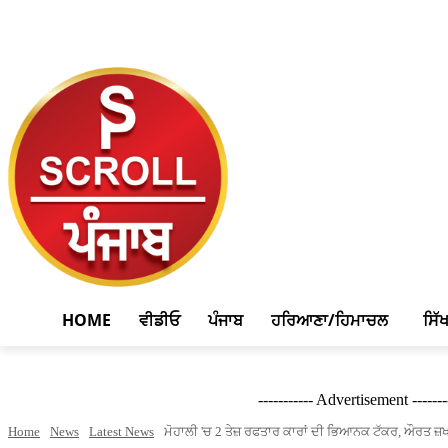
August 7, 2026, 11:54 am
HOME
ਵੀਡੀਓ
ਪੰਜਾਬ
ਹਰਿਆਣਾ/ਹਿਮਾਚਲ
ਸਿੱ
----------- Advertisement -------
Home
News
Latest News
ਮੋਹਾਲੀ 'ਚ 2 ਤੇਜ਼ ਰਫਤਾਰ ਕਾਰਾਂ ਦੀ ਭਿਆਨਕ ਟੱਕਰ, ਔਰਤ ਜ਼