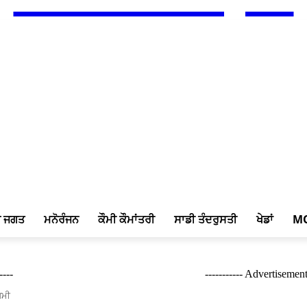
ਖ ਜਗਤ
ਮਨੋਰੰਜਨ
ਕੌਮੀ ਕੌਮਾਂਤਰੀ
ਸਾਡੀ ਤੰਦਰੁਸਤੀ
ਖੇਡਾਂ
M
----
----------- Advertisement 
ਖਮੀ