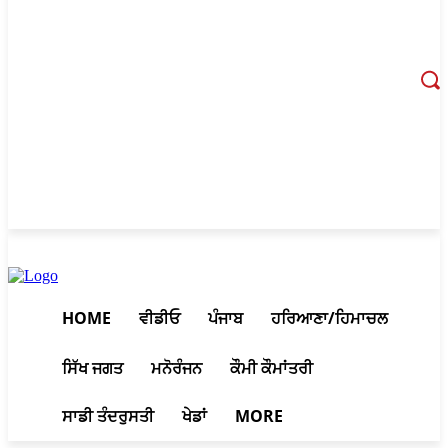
August 7, 2026, 5:01 am
HOME
ਵੀਡੀਓ
ਪੰਜਾਬ
ਹਰਿਆਣਾ/ਹਿਮਾਚਲ
ਸਿੱਖ ਜਗਤ
ਮਨੋਰੰਜਨ
ਕੌਮੀ ਕੌਮਾਂਤਰੀ
ਸਾਡੀ ਤੰਦਰੁਸਤੀ
ਖੇਡਾਂ
MORE