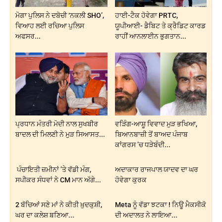
ਮੋਗਾ ਪੁਲਿਸ ਨੇ ਦਬੋਚੀ ‘ਨਕਲੀ SHO’,
ਹਾਈ-ਟੈਕ ਹੋਵੇਗਾ PRTC,
ਵਿਆਹ ਲਈ ਰਚਿਆ ਪੁਲਿਸ
ਯੂਪੀਆਈ- ਡੈਬਿਟ ਤੇ ਕ੍ਰੈਡਿਟ ਕਾਰਡ
ਅਫਸਰ...
ਰਾਹੀਂ ਆਨਲਾਈਨ ਭੁਗਤਾਨ...
ਪ੍ਰਧਾਨ ਮੰਤਰੀ ਮੋਦੀ ਨਾਲ ਸੁਖਬੀਰ
ਵੜਿੰਗ-ਆਸ਼ੂ ਵਿਵਾਦ ਮੁੜ ਭਖਿਆ,
ਬਾਦਲ ਦੀ ਮਿਲਣੀ ਨੇ ਮੁੜ ਸਿਆਸਤ...
ਬਿਆਨਬਾਜ਼ੀ ਤੋਂ ਬਾਅਦ ਪੰਜਾਬ
ਕਾਂਗਰਸ ’ਚ ਧੜੇਬੰਦੀ...
ਪੰਚਾਇਤੀ ਜ਼ਮੀਨਾਂ ’ਤੇ ਵੱਡੀ ਮੰਗ,
ਅਦਾਕਾਰ ਰਾਜਪਾਲ ਯਾਦਵ ਦਾ ਘਰ
ਸਪੀਕਰ ਸੰਧਵਾਂ ਨੇ CM ਮਾਨ ਅੱਗੇ...
ਹੋਵੇਗਾ ਕੁਰਕ
2 ਬੱਚਿਆਂ ਸਣੇ ਮਾਂ ਨੇ ਕੀਤੀ ਖ਼ੁਦਕੁਸ਼ੀ,
Meta ਨੂੰ ਵੱਡਾ ਝਟਕਾ ! ਨਿਊ ਮੈਕਸੀਕੋ
ਘਰ ਦਾ ਕਲੇਸ਼ ਬਣਿਆ...
ਦੀ ਅਦਾਲਤ ਨੇ ਲਾਇਆ...