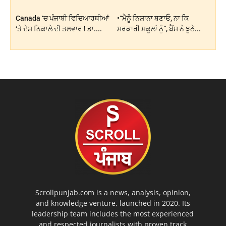
Canada ‘ਚ ਪੰਜਾਬੀ ਵਿਦਿਆਰਥੀਆਂ
•“ਮੈਨੂੰ ਨਿਸ਼ਾਨਾ ਬਣਾਓ, ਨਾ ਕਿ
‘ਤੇ ਦੇਸ਼ ਨਿਕਾਲੇ ਦੀ ਤਲਵਾਰ ! ਡਾ....
ਸਰਕਾਰੀ ਸਕੂਲਾਂ ਨੂੰ”, ਬੈਂਸ ਨੇ ਝੂਠੇ...
Scrollpunjab.com is a news, analysis, opinion,
and knowledge venture, launched in 2020. Its
leadership team includes the most experienced
and respected journalists with proven track