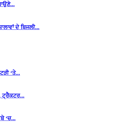
ਾਉਣੇ...
ਾਵਾਂ ਦੇ ਬਿਜਲੀ...
ੜੀ ‘ਤੇ...
ਟ੍ਰੈਕਟਰ...
ੇ ‘ਚ...