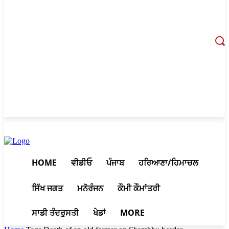
August 9, 2026, 1:32 pm
HOME
ਵੀਡੀਓ
ਪੰਜਾਬ
ਹਰਿਆਣਾ/ਹਿਮਾਚਲ
ਸਿੱਖ ਜਗਤ
ਮਨੋਰੰਜਨ
ਕੌਮੀ ਕੌਮਾਂਤਰੀ
ਸਾਡੀ ਤੰਦਰੁਸਤੀ
ਖੇਡਾਂ
MORE