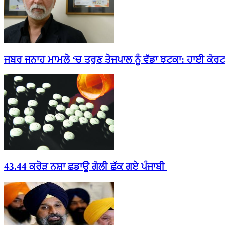
ਜਬਰ ਜਨਾਹ ਮਾਮਲੇ ‘ਚ ਤਰੁਣ ਤੇਜਪਾਲ ਨੂੰ ਵੱਡਾ ਝਟਕਾ: ਹਾਈ ਕੋਰਟ.
43.44 ਕਰੋੜ ਨਸ਼ਾ ਛਡਾਊ ਗੋਲੀ ਛੱਕ ਗਏ ਪੰਜਾਬੀ