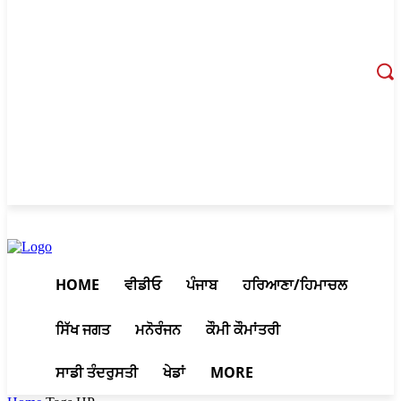
August 9, 2026, 8:05 am
HOME
ਵੀਡੀਓ
ਪੰਜਾਬ
ਹਰਿਆਣਾ/ਹਿਮਾਚਲ
ਸਿੱਖ ਜਗਤ
ਮਨੋਰੰਜਨ
ਕੌਮੀ ਕੌਮਾਂਤਰੀ
ਸਾਡੀ ਤੰਦਰੁਸਤੀ
ਖੇਡਾਂ
MORE