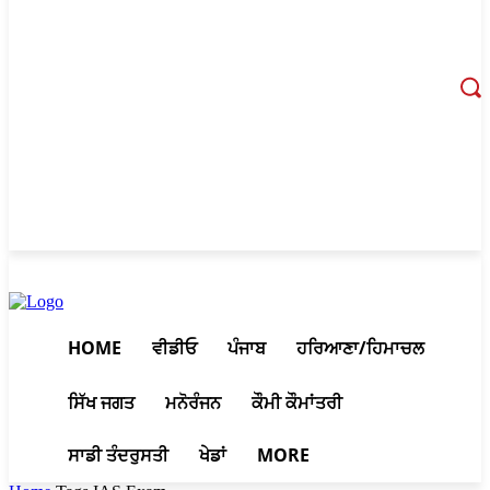
August 9, 2026, 11:53 am
HOME
ਵੀਡੀਓ
ਪੰਜਾਬ
ਹਰਿਆਣਾ/ਹਿਮਾਚਲ
ਸਿੱਖ ਜਗਤ
ਮਨੋਰੰਜਨ
ਕੌਮੀ ਕੌਮਾਂਤਰੀ
ਸਾਡੀ ਤੰਦਰੁਸਤੀ
ਖੇਡਾਂ
MORE