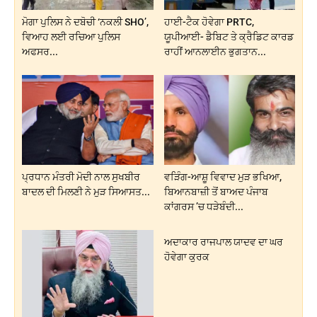
ਮੋਗਾ ਪੁਲਿਸ ਨੇ ਦਬੋਚੀ ‘ਨਕਲੀ SHO’,
ਹਾਈ-ਟੈਕ ਹੋਵੇਗਾ PRTC,
ਵਿਆਹ ਲਈ ਰਚਿਆ ਪੁਲਿਸ
ਯੂਪੀਆਈ- ਡੈਬਿਟ ਤੇ ਕ੍ਰੈਡਿਟ ਕਾਰਡ
ਅਫਸਰ...
ਰਾਹੀਂ ਆਨਲਾਈਨ ਭੁਗਤਾਨ...
ਪ੍ਰਧਾਨ ਮੰਤਰੀ ਮੋਦੀ ਨਾਲ ਸੁਖਬੀਰ
ਵੜਿੰਗ-ਆਸ਼ੂ ਵਿਵਾਦ ਮੁੜ ਭਖਿਆ,
ਬਾਦਲ ਦੀ ਮਿਲਣੀ ਨੇ ਮੁੜ ਸਿਆਸਤ...
ਬਿਆਨਬਾਜ਼ੀ ਤੋਂ ਬਾਅਦ ਪੰਜਾਬ
ਕਾਂਗਰਸ ’ਚ ਧੜੇਬੰਦੀ...
ਅਦਾਕਾਰ ਰਾਜਪਾਲ ਯਾਦਵ ਦਾ ਘਰ
ਹੋਵੇਗਾ ਕੁਰਕ