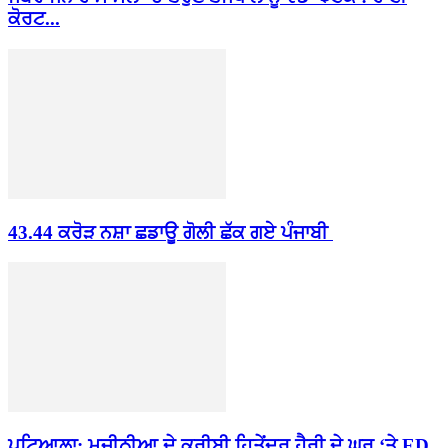
ਕੋਰਟ...
43.44 ਕਰੋੜ ਨਸ਼ਾ ਛਡਾਊ ਗੋਲੀ ਛੱਕ ਗਏ ਪੰਜਾਬੀ
ਪਟਿਆਲਾ: ਮਜੀਠੀਆ ਦੇ ਕਰੀਬੀ ਹਿਤੇਂਦਰ ਹੈਰੀ ਦੇ ਘਰ ‘ਤੇ ED