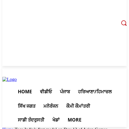
August 6, 2026, 5:37 pm
HOME
ਵੀਡੀਓ
ਪੰਜਾਬ
ਹਰਿਆਣਾ/ਹਿਮਾਚਲ
ਸਿੱਖ ਜਗਤ
ਮਨੋਰੰਜਨ
ਕੌਮੀ ਕੌਮਾਂਤਰੀ
ਸਾਡੀ ਤੰਦਰੁਸਤੀ
ਖੇਡਾਂ
MORE