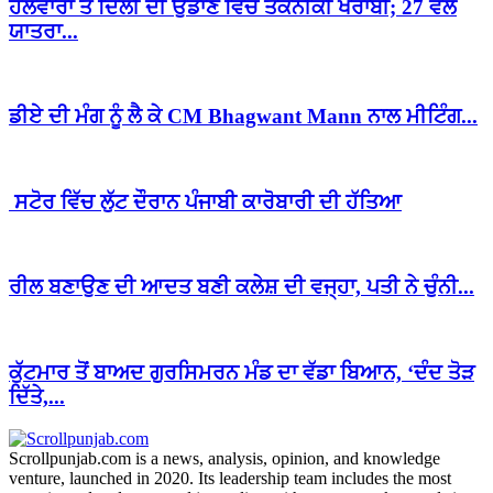
ਹਲਵਾਰਾ ਤੋਂ ਦਿੱਲੀ ਦੀ ਉਡਾਣ ਵਿੱਚ ਤਕਨੀਕੀ ਖਰਾਬੀ; 27 ਵੱਲੋਂ
ਯਾਤਰਾ...
ਡੀਏ ਦੀ ਮੰਗ ਨੂੰ ਲੈ ਕੇ CM Bhagwant Mann ਨਾਲ ਮੀਟਿੰਗ...
ਸਟੋਰ ਵਿੱਚ ਲੁੱਟ ਦੌਰਾਨ ਪੰਜਾਬੀ ਕਾਰੋਬਾਰੀ ਦੀ ਹੱਤਿਆ
ਰੀਲ ਬਣਾਉਣ ਦੀ ਆਦਤ ਬਣੀ ਕਲੇਸ਼ ਦੀ ਵਜ੍ਹਾ, ਪਤੀ ਨੇ ਚੁੰਨੀ...
ਕੁੱਟਮਾਰ ਤੋਂ ਬਾਅਦ ਗੁਰਸਿਮਰਨ ਮੰਡ ਦਾ ਵੱਡਾ ਬਿਆਨ, ‘ਦੰਦ ਤੋੜ
ਦਿੱਤੇ,...
Scrollpunjab.com is a news, analysis, opinion, and knowledge
venture, launched in 2020. Its leadership team includes the most