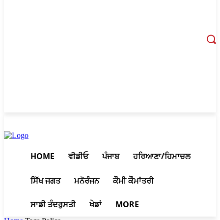
August 9, 2026, 6:39 pm
HOME
ਵੀਡੀਓ
ਪੰਜਾਬ
ਹਰਿਆਣਾ/ਹਿਮਾਚਲ
ਸਿੱਖ ਜਗਤ
ਮਨੋਰੰਜਨ
ਕੌਮੀ ਕੌਮਾਂਤਰੀ
ਸਾਡੀ ਤੰਦਰੁਸਤੀ
ਖੇਡਾਂ
MORE