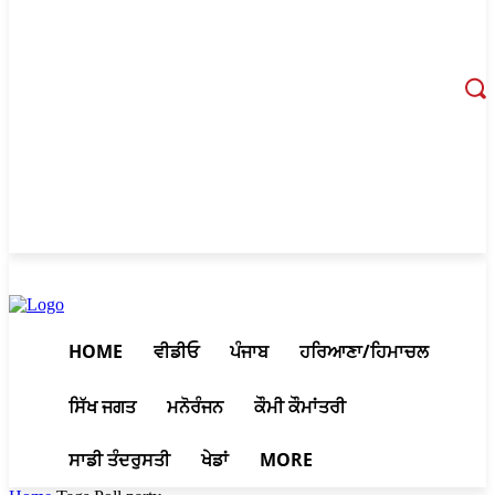
August 8, 2026, 3:43 am
HOME
ਵੀਡੀਓ
ਪੰਜਾਬ
ਹਰਿਆਣਾ/ਹਿਮਾਚਲ
ਸਿੱਖ ਜਗਤ
ਮਨੋਰੰਜਨ
ਕੌਮੀ ਕੌਮਾਂਤਰੀ
ਸਾਡੀ ਤੰਦਰੁਸਤੀ
ਖੇਡਾਂ
MORE