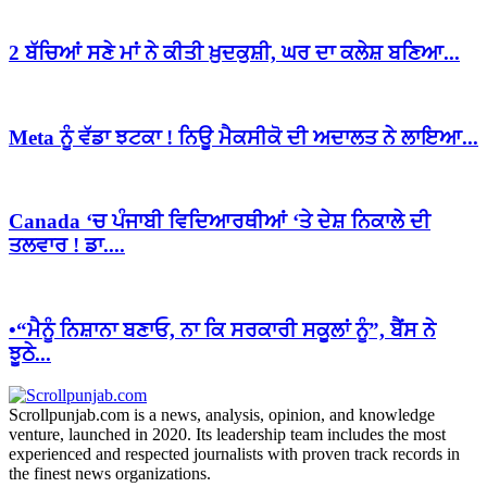
2 ਬੱਚਿਆਂ ਸਣੇ ਮਾਂ ਨੇ ਕੀਤੀ ਖ਼ੁਦਕੁਸ਼ੀ, ਘਰ ਦਾ ਕਲੇਸ਼ ਬਣਿਆ...
Meta ਨੂੰ ਵੱਡਾ ਝਟਕਾ ! ਨਿਊ ਮੈਕਸੀਕੋ ਦੀ ਅਦਾਲਤ ਨੇ ਲਾਇਆ...
Canada ‘ਚ ਪੰਜਾਬੀ ਵਿਦਿਆਰਥੀਆਂ ‘ਤੇ ਦੇਸ਼ ਨਿਕਾਲੇ ਦੀ
ਤਲਵਾਰ ! ਡਾ....
•“ਮੈਨੂੰ ਨਿਸ਼ਾਨਾ ਬਣਾਓ, ਨਾ ਕਿ ਸਰਕਾਰੀ ਸਕੂਲਾਂ ਨੂੰ”, ਬੈਂਸ ਨੇ
ਝੂਠੇ...
Scrollpunjab.com is a news, analysis, opinion, and knowledge
venture, launched in 2020. Its leadership team includes the most
experienced and respected journalists with proven track records in
the finest news organizations.