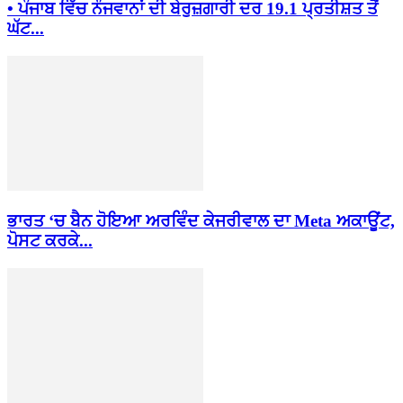
• ਪੰਜਾਬ ਵਿੱਚ ਨੌਜਵਾਨਾਂ ਦੀ ਬੇਰੁਜ਼ਗਾਰੀ ਦਰ 19.1 ਪ੍ਰਤੀਸ਼ਤ ਤੋਂ
ਘੱਟ...
ਭਾਰਤ ‘ਚ ਬੈਨ ਹੋਇਆ ਅਰਵਿੰਦ ਕੇਜਰੀਵਾਲ ਦਾ Meta ਅਕਾਊਂਟ,
ਪੋਸਟ ਕਰਕੇ...