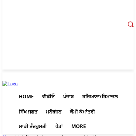
August 6, 2026, 5:40 pm
HOME
ਵੀਡੀਓ
ਪੰਜਾਬ
ਹਰਿਆਣਾ/ਹਿਮਾਚਲ
ਸਿੱਖ ਜਗਤ
ਮਨੋਰੰਜਨ
ਕੌਮੀ ਕੌਮਾਂਤਰੀ
ਸਾਡੀ ਤੰਦਰੁਸਤੀ
ਖੇਡਾਂ
MORE