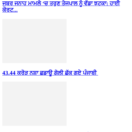
ਜਬਰ ਜਨਾਹ ਮਾਮਲੇ ‘ਚ ਤਰੁਣ ਤੇਜਪਾਲ ਨੂੰ ਵੱਡਾ ਝਟਕਾ: ਹਾਈ
ਕੋਰਟ...
43.44 ਕਰੋੜ ਨਸ਼ਾ ਛਡਾਊ ਗੋਲੀ ਛੱਕ ਗਏ ਪੰਜਾਬੀ