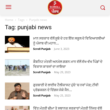
Home
Tags
Punjabi news
Tag: punjabi news
ਮਾਨ ਸਰਕਾਰ ਵੱਲੋਂ ਸੂਬੇ ਦੇ ਹਰ ਇੱਕ ਸਕੂਲ ਦੇ ਵਿਦਿਆਰਥੀਆਂ
ਨੂੰ ਪੰਜਾਬ ਦੀ ਮਹਾਨ...
Scroll Punjab
-
June 3, 2023
ਕੈਬਨਿਟ ਮੰਤਰੀ ਅਨਮੋਲ ਗਗਨ ਮਾਨ ਵੱਲੋਂ ਵੱਖ-ਵੱਖ ਪਿੰਡਾਂ ਦੇ
ਵਿਕਾਸ ਕਾਰਜਾਂ ਦਾ ਜਾਇਜ਼ਾ
Scroll Punjab
-
May 29, 2023
ਗੁਰਬਾਣੀ ਦੇ ਲਾਈਵ ਟੈਲੀਕਾਸਟ ਮੁੱਦੇ ‘ਚ ਨਵਾਂ ਮੋੜ; ਟੀਵੀ
ਪ੍ਰੋਡਕਸ਼ਨ ਦੇ ਦਿੱਗਜ ਜੇਕੇ ਜੈਨ...
Scroll Punjab
-
May 25, 2023
ਵਿੱਤ ਮੰਤਰੀ ਚੀਮਾ ਤੇ ਸਥਾਨਕ ਸਰਕਾਰਾਂ ਮੰਤਰੀ ਨਿੱਜਰ ਵੱਲੋਂ