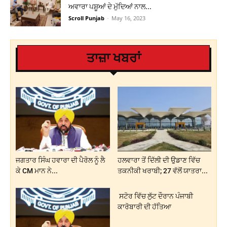
ਅਵਾਰਾ ਪਸ਼ੂਆਂ ਦੇ ਮੁੱਦਿਆਂ ਨਾਲ...
Scroll Punjab
-
May 16, 2023
ਤਾਜ਼ਾ ਖਬਰਾਂ
ਜਗਤਾਰ ਸਿੰਘ ਹਵਾਰਾ ਦੀ ਪੈਰੋਲ ਨੂੰ ਲੈ
ਹਲਵਾਰਾ ਤੋਂ ਦਿੱਲੀ ਦੀ ਉਡਾਣ ਵਿੱਚ
ਕੇ CM ਮਾਨ ਨੇ...
ਤਕਨੀਕੀ ਖਰਾਬੀ; 27 ਵੱਲੋਂ ਯਾਤਰਾ...
ਸਟੋਰ ਵਿੱਚ ਲੁੱਟ ਦੌਰਾਨ ਪੰਜਾਬੀ
ਕਾਰੋਬਾਰੀ ਦੀ ਹੱਤਿਆ