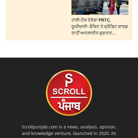
ਹਾਈ-ਟੈਕ ਹੋਵੇਗਾ PRTC,
ਯੂਪੀਆਈ- ਡੈਬਿਟ ਤੇ ਕ੍ਰੈਡਿਟ ਕਾਰਡ
ਰਾਹੀਂ ਆਨਲਾਈਨ ਭੁਗਤਾਨ...
Scrollpunjab.com is a news, analysis, opinion,
and knowledge venture, launched in 2020. Its