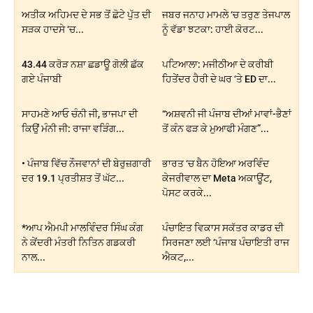
ਅਤੀਕ ਅਹਿਮਦ ਦੇ ਸਭ ਤੋਂ ਛੋਟੇ ਪੁੱਤ ਦੀ
ਜਬਰ ਜਨਾਹ ਮਾਮਲੇ ‘ਚ ਤਰੁਣ ਤੇਜਪਾਲ
ਸੜਕ ਹਾਦਸੇ ‘ਚ...
ਨੂੰ ਵੱਡਾ ਝਟਕਾ: ਹਾਈ ਕੋਰਟ...
43.44 ਕਰੋੜ ਨਸ਼ਾ ਛਡਾਊ ਗੋਲੀ ਛੱਕ
ਪਟਿਆਲਾ: ਮਜੀਠੀਆ ਦੇ ਕਰੀਬੀ
ਗਏ ਪੰਜਾਬੀ
ਹਿਤੇਂਦਰ ਹੈਰੀ ਦੇ ਘਰ ‘ਤੇ ED ਦਾ...
ਸਾਹਮਣੇ ਆਓ ਚੰਨੀ ਜੀ, ਭਾਜਪਾ ਦੀ
“ਅਸ਼ਵਨੀ ਜੀ ਪੰਜਾਬ ਦੀਆਂ ਮਾਵਾਂ-ਭੈਣਾਂ
ਕਿਉਂ ਮੰਨੀ ਜੀ: ਰਾਜਾ ਵੜਿੰਗ...
ਤੋਂ ਕੰਨ ਫੜ ਕੇ ਮੁਆਫੀ ਮੰਗਣ”...
• ਪੰਜਾਬ ਵਿੱਚ ਨੌਜਵਾਨਾਂ ਦੀ ਬੇਰੁਜ਼ਗਾਰੀ
ਭਾਰਤ ‘ਚ ਬੈਨ ਹੋਇਆ ਅਰਵਿੰਦ
ਦਰ 19.1 ਪ੍ਰਤੀਸ਼ਤ ਤੋਂ ਘੱਟ...
ਕੇਜਰੀਵਾਲ ਦਾ Meta ਅਕਾਊਂਟ,
ਪੋਸਟ ਕਰਕੇ...
*ਆਪ ਐਮਪੀ ਮਾਲਵਿੰਦਰ ਸਿੰਘ ਕੰਗ
ਪੰਚਾਇਤ ਵਿਕਾਸ ਸਕੱਤਰ ਕਾਡਰ ਦੀ
ਨੇ ਕੇਂਦਰੀ ਮੰਤਰੀ ਨਿਤਿਨ ਗਡਕਰੀ
ਸਿਰਜਣਾ ਲਈ ‘ਪੰਜਾਬ ਪੰਚਾਇਤੀ ਰਾਜ
ਨਾਲ...
ਐਕਟ,...